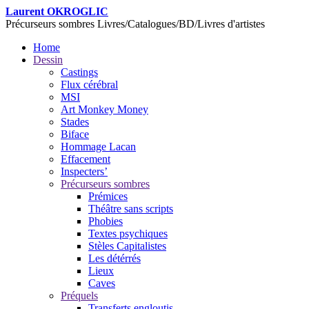
Laurent OKROGLIC
Précurseurs sombres
Livres/Catalogues/BD/Livres d'artistes
Home
Dessin
Castings
Flux cérébral
MSI
Art Monkey Money
Stades
Biface
Hommage Lacan
Effacement
Inspecters’
Précurseurs sombres
Prémices
Théâtre sans scripts
Phobies
Textes psychiques
Stèles Capitalistes
Les détérrés
Lieux
Caves
Préquels
Transferts engloutis