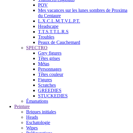
POV
Mes vacances sur les lunes sombres de Proxima
du Centaure
L.X.C.L.M.T.V.L.P.T.
Headscape
T.T.S.T.T.L.R.S
Troubles
Peaux de Cauchemard
SPECTRO
Grey figures
Têtes grises
Métas
Personnages
Têtes couleur
Figures
Scratches
GREEDIES
STUCKEDIES
Émanations
Peinture
Briques initiales
Heads
Eschatologie
Wipes