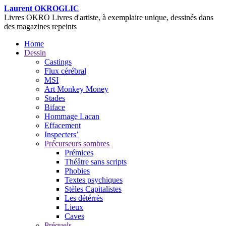
Laurent OKROGLIC
Livres OKRO
Livres d'artiste, à exemplaire unique, dessinés dans
des magazines repeints
Home
Dessin
Castings
Flux cérébral
MSI
Art Monkey Money
Stades
Biface
Hommage Lacan
Effacement
Inspecters’
Précurseurs sombres
Prémices
Théâtre sans scripts
Phobies
Textes psychiques
Stèles Capitalistes
Les détérrés
Lieux
Caves
Préquels