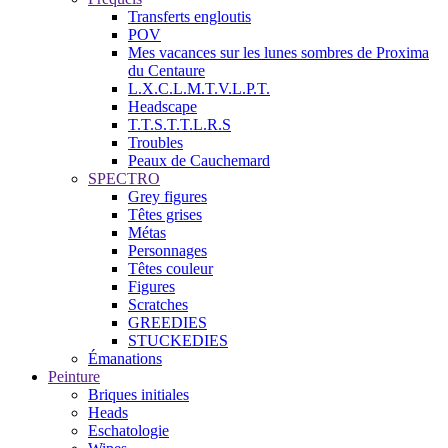
Transferts engloutis
POV
Mes vacances sur les lunes sombres de Proxima
du Centaure
L.X.C.L.M.T.V.L.P.T.
Headscape
T.T.S.T.T.L.R.S
Troubles
Peaux de Cauchemard
SPECTRO
Grey figures
Têtes grises
Métas
Personnages
Têtes couleur
Figures
Scratches
GREEDIES
STUCKEDIES
Émanations
Peinture
Briques initiales
Heads
Eschatologie