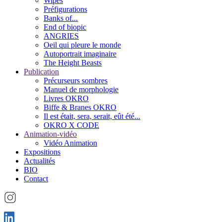
Wipes
Préfigurations
Banks of...
End of biopic
ANGRIES
Oeil qui pleure le monde
Autoportrait imaginaire
The Height Beasts
Publication
Précurseurs sombres
Manuel de morphologie
Livres OKRO
Biffe & Branes OKRO
Il est était, sera, serait, eût été...
OKRO X CODE
Animation-vidéo
Vidéo Animation
Expositions
Actualités
BIO
Contact