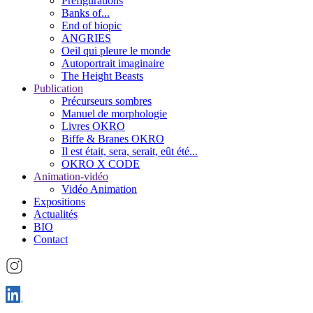
Préfigurations
Banks of...
End of biopic
ANGRIES
Oeil qui pleure le monde
Autoportrait imaginaire
The Height Beasts
Publication
Précurseurs sombres
Manuel de morphologie
Livres OKRO
Biffe & Branes OKRO
Il est était, sera, serait, eût été...
OKRO X CODE
Animation-vidéo
Vidéo Animation
Expositions
Actualités
BIO
Contact