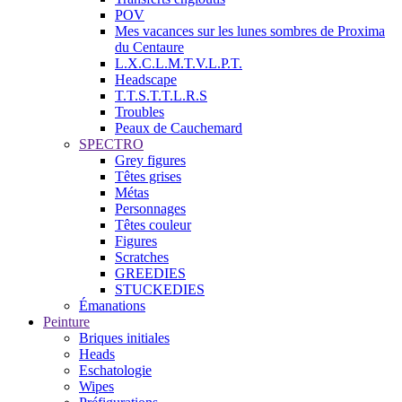
POV
Mes vacances sur les lunes sombres de Proxima
du Centaure
L.X.C.L.M.T.V.L.P.T.
Headscape
T.T.S.T.T.L.R.S
Troubles
Peaux de Cauchemard
SPECTRO
Grey figures
Têtes grises
Métas
Personnages
Têtes couleur
Figures
Scratches
GREEDIES
STUCKEDIES
Émanations
Peinture
Briques initiales
Heads
Eschatologie
Wipes