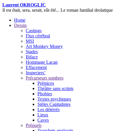
Laurent OKROGLIC
Il est était, sera, serait, eût été...
Le roman familial drolatique
Home
Dessin
Castings
Flux cérébral
MSI
Art Monkey Money
Stades
Biface
Hommage Lacan
Effacement
Inspecters’
Précurseurs sombres
Prémices
Théâtre sans scripts
Phobies
Textes psychiques
Stèles Capitalistes
Les détérrés
Lieux
Caves
Préquels
Transferts engloutis