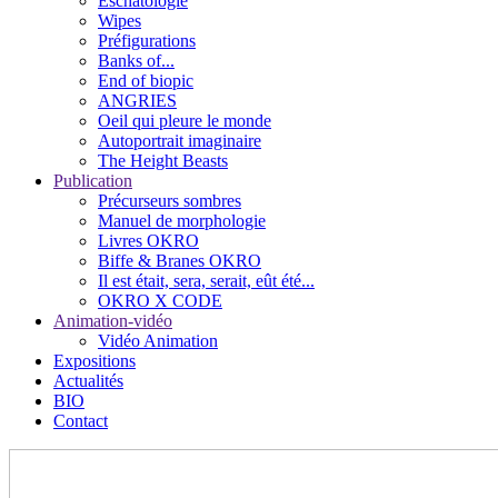
Eschatologie
Wipes
Préfigurations
Banks of...
End of biopic
ANGRIES
Oeil qui pleure le monde
Autoportrait imaginaire
The Height Beasts
Publication
Précurseurs sombres
Manuel de morphologie
Livres OKRO
Biffe & Branes OKRO
Il est était, sera, serait, eût été...
OKRO X CODE
Animation-vidéo
Vidéo Animation
Expositions
Actualités
BIO
Contact