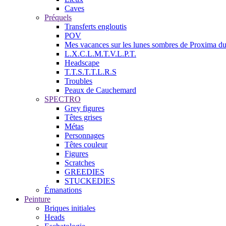
Caves
Préquels
Transferts engloutis
POV
Mes vacances sur les lunes sombres de Proxima d
L.X.C.L.M.T.V.L.P.T.
Headscape
T.T.S.T.T.L.R.S
Troubles
Peaux de Cauchemard
SPECTRO
Grey figures
Têtes grises
Métas
Personnages
Têtes couleur
Figures
Scratches
GREEDIES
STUCKEDIES
Émanations
Peinture
Briques initiales
Heads