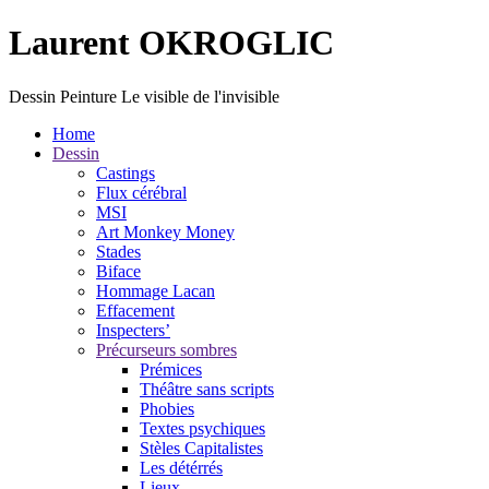
Laurent OKROGLIC
Dessin Peinture
Le visible de l'invisible
Home
Dessin
Castings
Flux cérébral
MSI
Art Monkey Money
Stades
Biface
Hommage Lacan
Effacement
Inspecters’
Précurseurs sombres
Prémices
Théâtre sans scripts
Phobies
Textes psychiques
Stèles Capitalistes
Les détérrés
Lieux