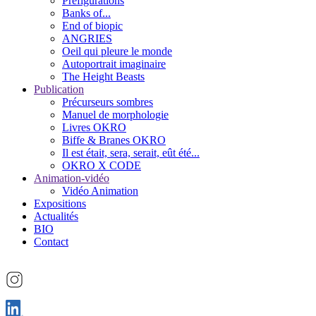
Préfigurations
Banks of...
End of biopic
ANGRIES
Oeil qui pleure le monde
Autoportrait imaginaire
The Height Beasts
Publication
Précurseurs sombres
Manuel de morphologie
Livres OKRO
Biffe & Branes OKRO
Il est était, sera, serait, eût été...
OKRO X CODE
Animation-vidéo
Vidéo Animation
Expositions
Actualités
BIO
Contact