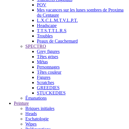
POV
Mes vacances sur les lunes sombres de Proxima
du Centaure
L.X.C.L.M.T.V.L.P.T.
Headscape
T.T.S.T.T.L.R.S
Troubles
Peaux de Cauchemard
SPECTRO
Grey figures
Têtes grises
Métas
Personnages
Têtes couleur
Figures
Scratches
GREEDIES
STUCKEDIES
Émanations
Peinture
Briques initiales
Heads
Eschatologie
Wipes