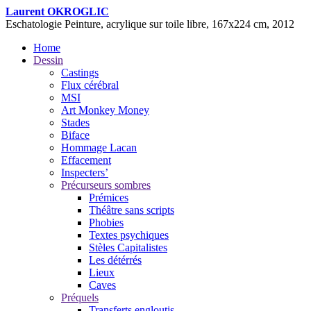
Laurent OKROGLIC
Eschatologie
Peinture, acrylique sur toile libre, 167x224 cm, 2012
Home
Dessin
Castings
Flux cérébral
MSI
Art Monkey Money
Stades
Biface
Hommage Lacan
Effacement
Inspecters’
Précurseurs sombres
Prémices
Théâtre sans scripts
Phobies
Textes psychiques
Stèles Capitalistes
Les détérrés
Lieux
Caves
Préquels
Transferts engloutis