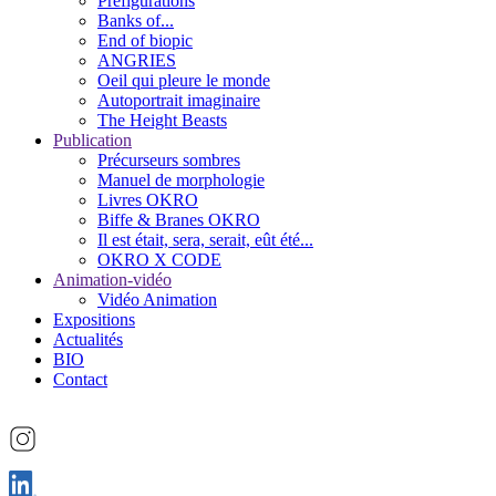
Préfigurations
Banks of...
End of biopic
ANGRIES
Oeil qui pleure le monde
Autoportrait imaginaire
The Height Beasts
Publication
Précurseurs sombres
Manuel de morphologie
Livres OKRO
Biffe & Branes OKRO
Il est était, sera, serait, eût été...
OKRO X CODE
Animation-vidéo
Vidéo Animation
Expositions
Actualités
BIO
Contact