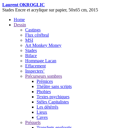
Laurent OKROGLIC
Stades
Encre et acrylique sur papier, 50x65 cm, 2015
Home
Dessin
Castings
Flux cérébral
MSI
Art Monkey Money
Stades
Biface
Hommage Lacan
Effacement
Inspecters’
Précurseurs sombres
Prémices
Théâtre sans scripts
Phobies
Textes psychiques
Stèles Capitalistes
Les détérrés
Lieux
Caves
Préquels
Transferts engloutis