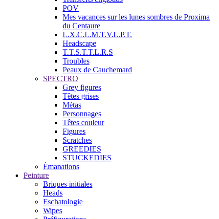
POV
Mes vacances sur les lunes sombres de Proxima
du Centaure
L.X.C.L.M.T.V.L.P.T.
Headscape
T.T.S.T.T.L.R.S
Troubles
Peaux de Cauchemard
SPECTRO
Grey figures
Têtes grises
Métas
Personnages
Têtes couleur
Figures
Scratches
GREEDIES
STUCKEDIES
Émanations
Peinture
Briques initiales
Heads
Eschatologie
Wipes