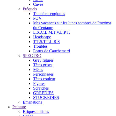
Caves
Préquels
Transferts engloutis
POV
Mes vacances sur les lunes sombres de Proxima
du Centaure
L.X.C.L.M.T.V.L.P.T.
Headscape
T.T.S.T.T.L.R.S
Troubles
Peaux de Cauchemard
SPECTRO
Grey figures
Têtes grises
Métas
Personnages
Têtes couleur
Figures
Scratches
GREEDIES
STUCKEDIES
Émanations
Peinture
Briques initiales