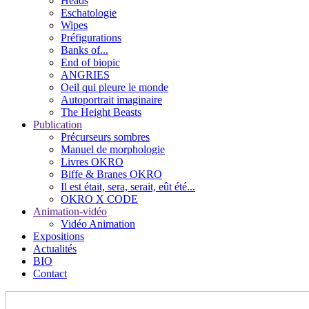
Heads
Eschatologie
Wipes
Préfigurations
Banks of...
End of biopic
ANGRIES
Oeil qui pleure le monde
Autoportrait imaginaire
The Height Beasts
Publication
Précurseurs sombres
Manuel de morphologie
Livres OKRO
Biffe & Branes OKRO
Il est était, sera, serait, eût été...
OKRO X CODE
Animation-vidéo
Vidéo Animation
Expositions
Actualités
BIO
Contact