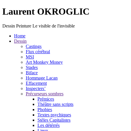
Laurent OKROGLIC
Dessin Peinture
Le visible de l'invisible
Home
Dessin
Castings
Flux cérébral
MSI
Art Monkey Money
Stades
Biface
Hommage Lacan
Effacement
Inspecters’
Précurseurs sombres
Prémices
Théâtre sans scripts
Phobies
Textes psychiques
Stèles Capitalistes
Les détérrés
Lieux